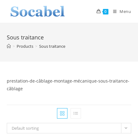
Skip
to
Menu
0
content
Sous traitance
>
Products
>
Sous traitance
prestation-de-câblage-montage-mécanique-sous-traitance-
câblage
Default sorting